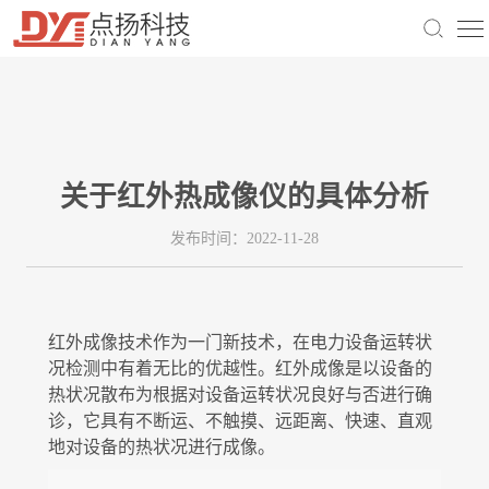
产品中心
方案中心
手持仪热成像
新闻中心
电力检修
PCB电路分析仪
技术支持
关于红外热成像仪的具体分析
公司动态
工业检测
发布时间：2022-11-28
关于我们
软件下载
手机热成像
行业动态
关于我们
科研研究
用户手册
红外成像技术作为一门新技术，在电力设备运转状
望远镜热成像
况检测中有着无比的优越性。红外成像是以设备的
人才招聘
热状况散布为根据对设备运转状况良好与否进行确
建筑检查
诊，它具有不断运、不触摸、远距离、快速、直观
地对设备的热状况进行成像。
联系我们
生物观察