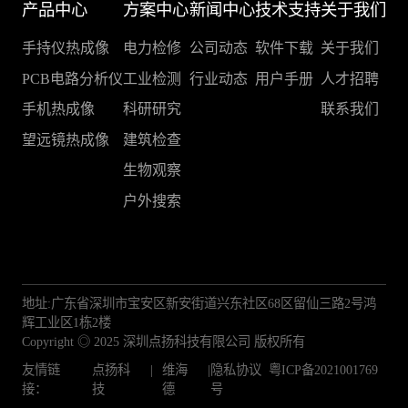
产品中心
方案中心
新闻中心
技术支持
关于我们
手持仪热成像
电力检修
公司动态
软件下载
关于我们
PCB电路分析仪
工业检测
行业动态
用户手册
人才招聘
手机热成像
科研研究
联系我们
望远镜热成像
建筑检查
生物观察
户外搜索
地址:广东省深圳市宝安区新安街道兴东社区68区留仙三路2号鸿
辉工业区1栋2楼
Copyright ◎ 2025 深圳点扬科技有限公司 版权所有
友情链
点扬科
|
维海
|
隐私协议
粤ICP备2021001769
接：
技
德
号