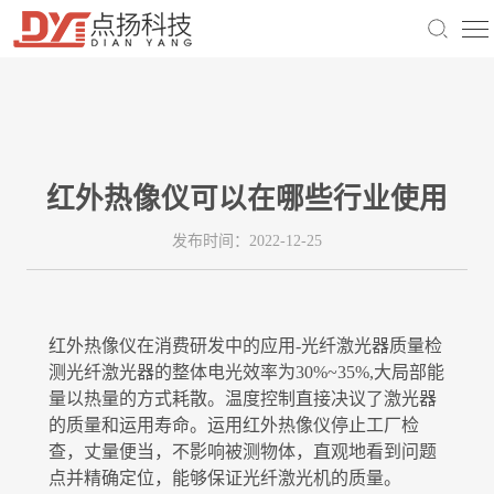
产品中心
方案中心
手持仪热成像
新闻中心
电力检修
PCB电路分析仪
技术支持
红外热像仪可以在哪些行业使用
公司动态
工业检测
发布时间：2022-12-25
关于我们
软件下载
手机热成像
行业动态
关于我们
科研研究
用户手册
红外热像仪在消费研发中的应用-光纤激光器质量检
望远镜热成像
测光纤激光器的整体电光效率为30%~35%,大局部能
人才招聘
量以热量的方式耗散。温度控制直接决议了激光器
建筑检查
的质量和运用寿命。运用红外热像仪停止工厂检
查，丈量便当，不影响被测物体，直观地看到问题
点并精确定位，能够保证光纤激光机的质量。
联系我们
生物观察